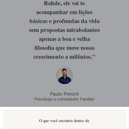
Rahde, ele vai te
acompanhar em lições
básicas e profundas da vida
sem propostas mirabolantes
apenas a boa e velha
filosofia que move nosso
crescimento a milênios."
Paulo Pimont
Psicólogo e constelador Familiar
O que você encontra dentro da