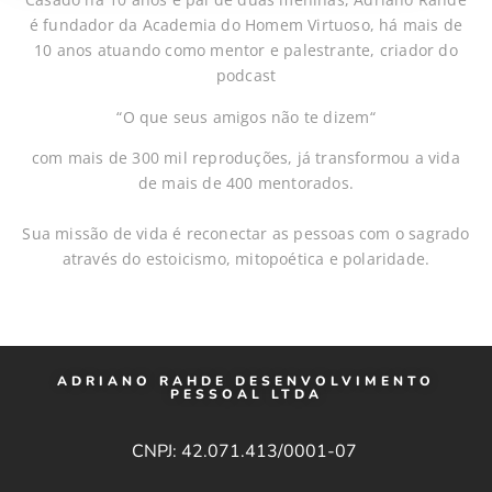
é fundador da
Academia do Homem Virtuoso
, há mais de
10 anos atuando como mentor e palestrante, criador do
podcast
“
O que seus amigos não te dizem
“
com mais de 300 mil reproduções, já transformou a vida
de mais de 400 mentorados.
Sua missão de vida é
reconectar as pessoas com o sagrado
através do
estoicismo, mitopoética e polaridade
.
ADRIANO RAHDE DESENVOLVIMENTO
PESSOAL LTDA
CNPJ: 42.071.413/0001-07