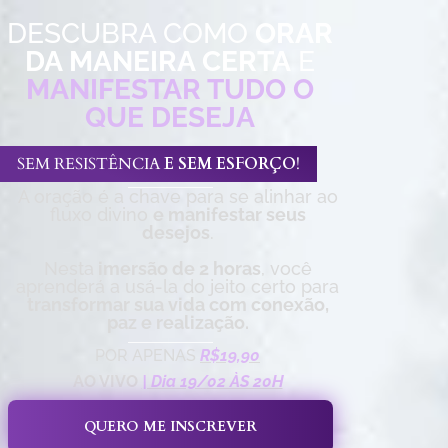
DESCUBRA COMO
ORAR
DA MANEIRA CERTA
E
MANIFESTAR TUDO O
QUE DESEJA
SEM RESISTÊNCIA
E SEM ESFORÇO
!
A oração é a chave para se alinhar ao
fluxo divino
e manifestar seus
desejos
.
Nesta
imersão de 2 horas
, você
aprenderá a usá-la do jeito certo para
transformar sua vida com conexão,
paz e realização.
POR APENAS
R$19,90
AO VIVO
| Dia 19/02 ÀS 20H
QUERO ME INSCREVER